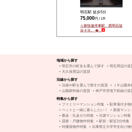
明石駅 徒歩
5
分
75,000
円 / 1R
☆新快速停車駅、西明石徒
歩４分。 �...
地域から探す
明石市の町名を選んで探す
明石周辺の賃
大久保周辺の賃貸
沿線から探す
沿線や駅を選んで探すの賃貸
ＪＲ山陽本
山陽新幹線の賃貸
神戸市営地下鉄線の賃
特集から探す
ファミリーマンション特集
駐車場付き物
ペットと一緒に暮らしたい！
新築マンシ
敷金・礼金ゼロ特集
分譲マンション特集
貸家・戸建物件特集
駅前・駅近3分特集
特優賃物件特集
兵庫県立大学学生向け物