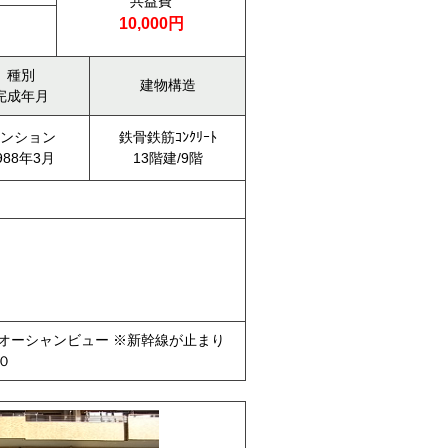
共益費
10,000円
種別
建物構造
完成年月
ンション
鉄骨鉄筋ｺﾝｸﾘｰﾄ
988年3月
13階建/9階
オーシャンビュー ※新幹線が止まり
０