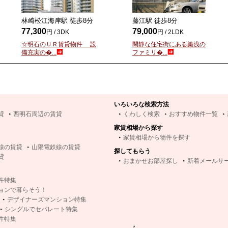
林崎松江海岸駅 徒歩
8
分
藤江駅 徒歩
8
分
77,300
79,000
円 / 3DK
円 / 2LDK
☆明石のＵＲ賃貸物件 設
閑静な住宅街にある築浅の
備充実の�...
ファミリ�...
いろいろな検索方法
貸
西明石周辺の賃貸
くわしく検索
おすすめ物件一覧
家賃相場から探す
家賃相場から物件を探す
線の賃貸
山陽電鉄線の賃貸
探してもらう
貸
おまかせお部屋探し
新着メールサ
件特集
ョンで暮らそう！
デザイナーズマンション特集
シングルでセパレート特集
件特集