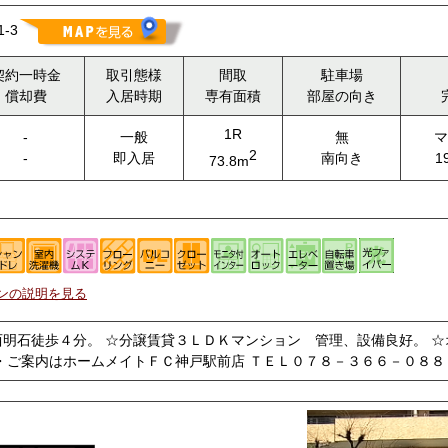
-3
契約一時金
取引態様
間取
駐車場
償却費
入居時期
専有面積
部屋の向き
1R
-
一般
無
マ
2
-
即入居
南向き
1
73.8m
ンの説明を見る
明石徒歩４分。 ☆分譲賃貸３ＬＤＫマンション 管理、設備良好。 ☆
・ご案内はホームメイトＦＣ神戸駅前店 ＴＥＬ０７８－３６６－０８８