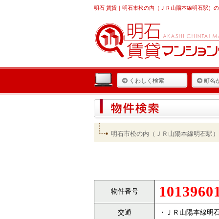
明石 賃貸
｜明石市松の内（ＪＲ山陽本線明石駅）のマ
くわしく検索
町名
明石市松の内（ＪＲ山陽本線明石駅）
1013960
物件番号
交通
・ＪＲ山陽本線明石