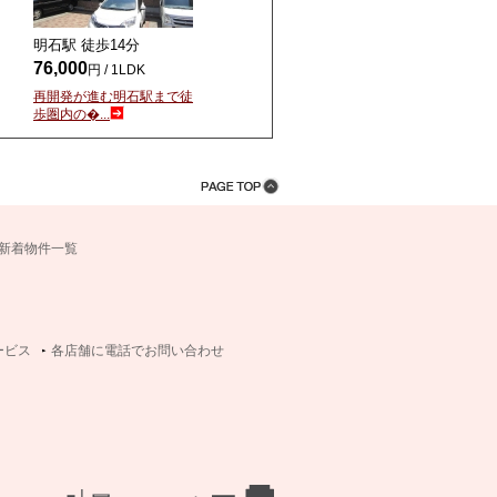
明石駅 徒歩
14
分
76,000
円 / 1LDK
再開発が進む明石駅まで徒
歩圏内の�...
新着物件一覧
ービス
各店舗に電話でお問い合わせ