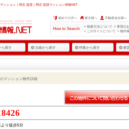
ンション｜明石 賃貸｜明石 賃貸マンション情報NET
初めての方へ
家主様へ
不動産会社様へ
検索方法について
希望の
How to Search
このサイトについて
物件
から探す
沿線から探す
特集から探す
家
のマンション物件詳細
18426
より徒歩5分