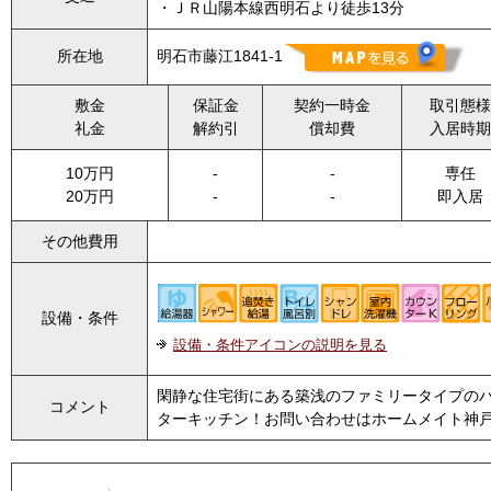
・ＪＲ山陽本線西明石より徒歩13分
所在地
明石市藤江1841-1
敷金
保証金
契約一時金
取引態様
礼金
解約引
償却費
入居時期
10万円
-
-
専任
20万円
-
-
即入居
その他費用
設備・条件
設備・条件アイコンの説明を見る
閑静な住宅街にある築浅のファミリータイプのハ
コメント
ターキッチン！お問い合わせはホームメイト神戸