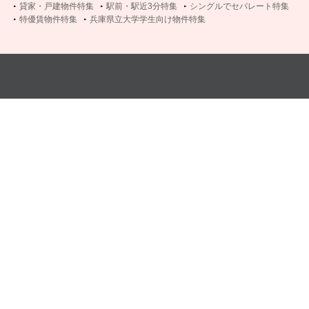
貸家・戸建物件特集
駅前・駅近3分特集
シングルでセパレート特集
特優賃物件特集
兵庫県立大学学生向け物件特集