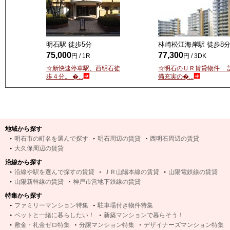
明石駅 徒歩
5
分
林崎松江海岸駅 徒歩
8
75,000
77,300
円 / 1R
円 / 3DK
☆新快速停車駅、西明石徒
☆明石のＵＲ賃貸物件 
歩４分。 �...
備充実の�...
地域から探す
明石市の町名を選んで探す
明石周辺の賃貸
西明石周辺の賃貸
大久保周辺の賃貸
沿線から探す
沿線や駅を選んで探すの賃貸
ＪＲ山陽本線の賃貸
山陽電鉄線の賃貸
山陽新幹線の賃貸
神戸市営地下鉄線の賃貸
特集から探す
ファミリーマンション特集
駐車場付き物件特集
ペットと一緒に暮らしたい！
新築マンションで暮らそう！
敷金・礼金ゼロ特集
分譲マンション特集
デザイナーズマンション特集