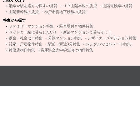
沿線から探す
沿線や駅を選んで探すの賃貸
ＪＲ山陽本線の賃貸
山陽電鉄線の賃貸
山陽新幹線の賃貸
神戸市営地下鉄線の賃貸
特集から探す
ファミリーマンション特集
駐車場付き物件特集
ペットと一緒に暮らしたい！
新築マンションで暮らそう！
敷金・礼金ゼロ特集
分譲マンション特集
デザイナーズマンション特集
貸家・戸建物件特集
駅前・駅近3分特集
シングルでセパレート特集
特優賃物件特集
兵庫県立大学学生向け物件特集