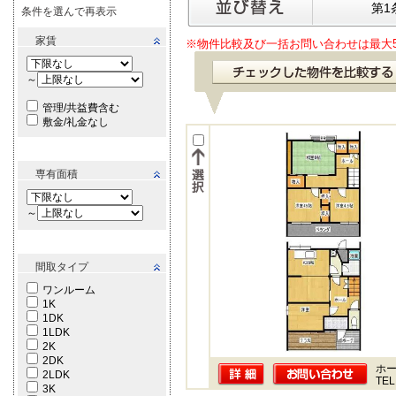
第1
条件を選んで再表示
家賃
※物件比較及び一括お問い合わせは最大
～
管理/共益費含む
敷金/礼金なし
専有面積
～
間取タイプ
ワンルーム
1K
1DK
1LDK
2K
2DK
ホー
2LDK
TEL
3K