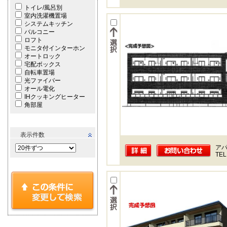
トイレ/風呂別
室内洗濯機置場
システムキッチン
バルコニー
ロフト
モニタ付インターホン
オートロック
宅配ボックス
自転車置場
光ファイバー
オール電化
IHクッキングヒーター
角部屋
表示件数
ア
TEL