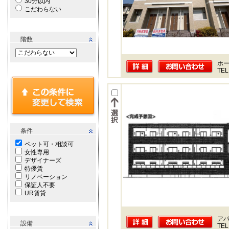
30分以内
こだわらない
階数
ホー
TEL
条件
ペット可・相談可
女性専用
デザイナーズ
特優賃
リノベーション
保証人不要
UR賃貸
ア
設備
TEL