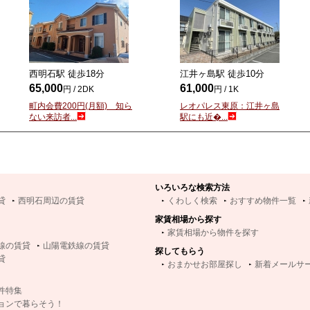
西明石駅 徒歩
18
分
江井ヶ島駅 徒歩
10
分
65,000
61,000
円 / 2DK
円 / 1K
町内会費200円(月額) 知ら
レオパレス東原：江井ヶ島
ない来訪者...
駅にも近�...
いろいろな検索方法
貸
西明石周辺の賃貸
くわしく検索
おすすめ物件一覧
家賃相場から探す
家賃相場から物件を探す
線の賃貸
山陽電鉄線の賃貸
探してもらう
貸
おまかせお部屋探し
新着メールサ
件特集
ョンで暮らそう！