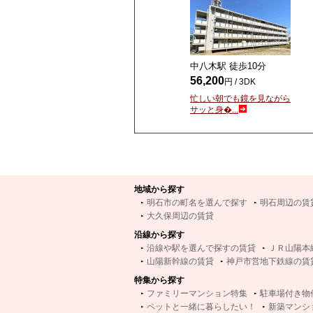
中八木駅 徒歩
10
分
56,200
円 / 3DK
忙しい朝でも鏡を見ながら
サッと身�...
地域から探す
明石市の町名を選んで探す
明石周辺の賃
大久保周辺の賃貸
沿線から探す
沿線や駅を選んで探すの賃貸
ＪＲ山陽本
山陽新幹線の賃貸
神戸市営地下鉄線の賃
特集から探す
ファミリーマンション特集
駐車場付き物
ペットと一緒に暮らしたい！
新築マンシ