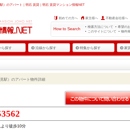
）のアパート｜明石 賃貸｜明石 賃貸マンション情報NET
初めての方へ
家主様へ
不動産会社様へ
検索方法について
希望の
How to Search
このサイトについて
物件
から探す
沿線から探す
特集から探す
家
見駅）のアパート物件詳細
53562
より徒歩10分