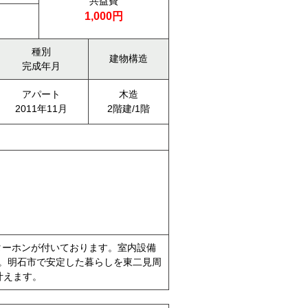
共益費
1,000円
種別
建物構造
完成年月
アパート
木造
2011年11月
2階建/1階
ターホンが付いております。室内設備
2。明石市で安定した暮らしを東二見周
が叶えます。