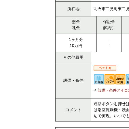
所在地
明石市二見町東二
敷金
保証金
礼金
解約引
1ヶ月分
-
10万円
-
その他費用
設備・条件
設備・条件アイコ
通話ボタンを押せ
コメント
は浴室乾燥機・洗面
辺で実現。いつでもa