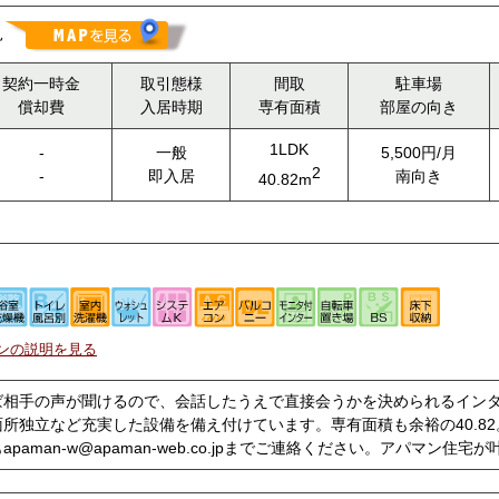
見
契約一時金
取引態様
間取
駐車場
償却費
入居時期
専有面積
部屋の向き
1LDK
-
一般
5,500円/月
2
-
即入居
南向き
40.82m
ンの説明を見る
ば相手の声が聞けるので、会話したうえで直接会うかを決められるイン
所独立など充実した設備を備え付けています。専有面積も余裕の40.8
paman-w@apaman-web.co.jpまでご連絡ください。アパマン住宅