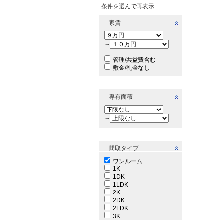
条件を選んで再表示
家賃
～
管理/共益費含む
敷金/礼金なし
専有面積
～
間取タイプ
ワンルーム
1K
1DK
1LDK
2K
2DK
2LDK
3K