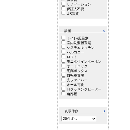
リノベーション
保証人不要
UR賃貸
設備
トイレ/風呂別
室内洗濯機置場
システムキッチン
バルコニー
ロフト
モニタ付インターホン
オートロック
宅配ボックス
自転車置場
光ファイバー
オール電化
IHクッキングヒーター
角部屋
表示件数