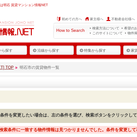
は明石 賃貸マンション情報NET
初めての方へ
家主様へ
不動産会社様へ
検索方法について
希望の
How to Search
このサイトについて
物件
から探す
沿線から探す
特集から探す
家
] TOP
明石市の賃貸物件一覧
条件を変更したい場合は、左の条件を選び、検索ボタンをクリックして
検索条件に一致する物件情報は見つかりませんでした。条件を変更して