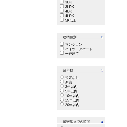
3DK
3LDK
4DK
4LDK
5K以上
建物種別
マンション
ハイツ・アパート
一戸建て
築年数
指定なし
新築
3年以内
5年以内
10年以内
15年以内
20年以内
最寄駅までの時間