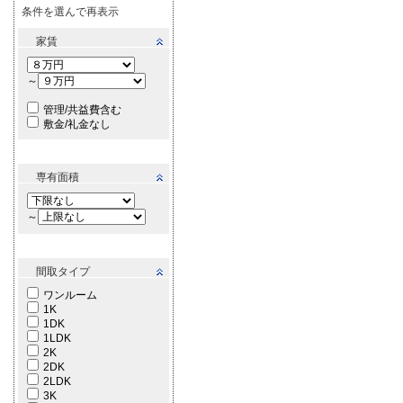
条件を選んで再表示
家賃
～
管理/共益費含む
敷金/礼金なし
専有面積
～
間取タイプ
ワンルーム
1K
1DK
1LDK
2K
2DK
2LDK
3K