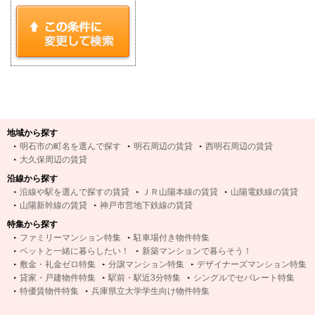
地域から探す
明石市の町名を選んで探す
明石周辺の賃貸
西明石周辺の賃貸
大久保周辺の賃貸
沿線から探す
沿線や駅を選んで探すの賃貸
ＪＲ山陽本線の賃貸
山陽電鉄線の賃貸
山陽新幹線の賃貸
神戸市営地下鉄線の賃貸
特集から探す
ファミリーマンション特集
駐車場付き物件特集
ペットと一緒に暮らしたい！
新築マンションで暮らそう！
敷金・礼金ゼロ特集
分譲マンション特集
デザイナーズマンション特集
貸家・戸建物件特集
駅前・駅近3分特集
シングルでセパレート特集
特優賃物件特集
兵庫県立大学学生向け物件特集