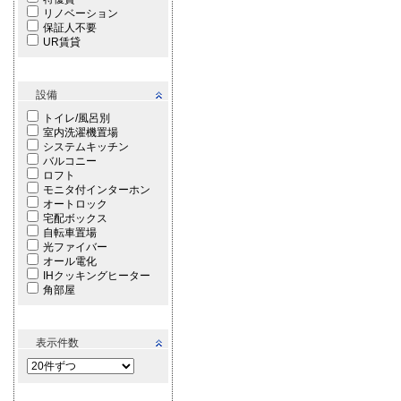
リノベーション
保証人不要
UR賃貸
設備
トイレ/風呂別
室内洗濯機置場
システムキッチン
バルコニー
ロフト
モニタ付インターホン
オートロック
宅配ボックス
自転車置場
光ファイバー
オール電化
IHクッキングヒーター
角部屋
表示件数