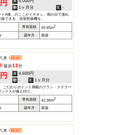
5,000円
0円
1ヶ月分
-
ートA棟」のここがイチオシ。雨の日で濡れ
燥できる、浴室乾燥機を...
2
専有面積
45.95m
ト
築年月
新築
八木
木
11
徒歩
分
4,600円
0円
-
1ヶ月分
額) こだわりポイント満載のグラン・ステラー
ックスが備え付け...
2
専有面積
42.38m
ト
築年月
新築
八木