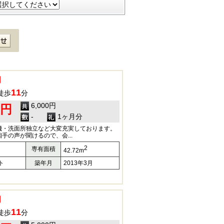
11
徒歩
分
6,000円
0円
-
1ヶ月分
機・洗面所独立など大変充実しております。
手の声が聞けるので、会...
2
専有面積
42.72m
ト
築年月
2013年3月
11
徒歩
分