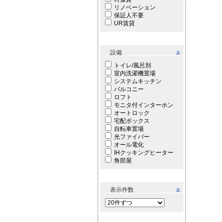
リノベーション
保証人不要
UR賃貸
設備
トイレ/風呂別
室内洗濯機置場
システムキッチン
バルコニー
ロフト
モニタ付インターホン
オートロック
宅配ボックス
自転車置場
光ファイバー
オール電化
IHクッキングヒーター
角部屋
表示件数