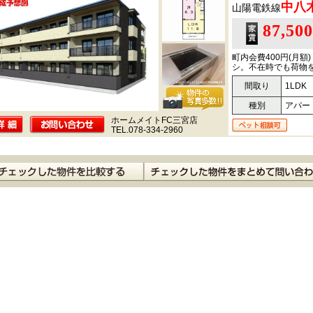
中八
山陽電鉄線
87,50
町内会費400円(月
シ。不在時でも荷物を
間取り
1LDK
種別
アパー
ホームメイトFC三宮店
TEL.078-334-2960