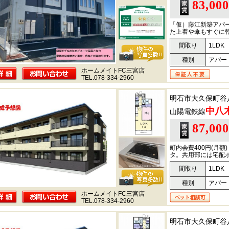
83,00
「仮）藤江新築アパ
た上着や傘もすぐに乾
間取り
1LDK
種別
アパー
ホームメイトFC三宮店
TEL.078-334-2960
明石市大久保町谷
中八
山陽電鉄線
87,00
町内会費400円(月
タ。共用部には宅配ボ
間取り
1LDK
種別
アパー
ホームメイトFC三宮店
TEL.078-334-2960
明石市大久保町谷