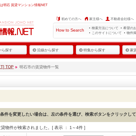
は明石 賃貸マンション情報NET
初めての方へ
家主様へ
不動産会社様へ
検索方法について
希望の
How to Search
このサイトについて
物件
から探す
沿線から探す
特集から探す
家
] TOP
明石市の賃貸物件一覧
条件を変更したい場合は、左の条件を選び、検索ボタンをクリックして
貸物件が検索されました。[ 表示 ： 1～4件 ]