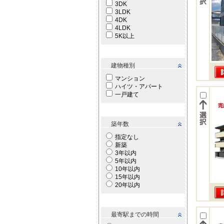
3DK
3LDK
4DK
4LDK
5K以上
建物種別
マンション
ハイツ・アパート
一戸建て
築年数
指定なし
新築
3年以内
5年以内
10年以内
15年以内
20年以内
最寄駅までの時間