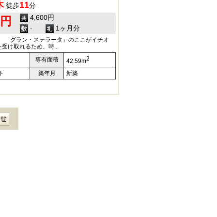
木
11
徒歩
分
4,600円
0円
-
1ヶ月分
額) 「グラン・ステラータ」のここがイチオ
受け取れるため、時...
2
専有面積
42.59m
ト
築年月
新築