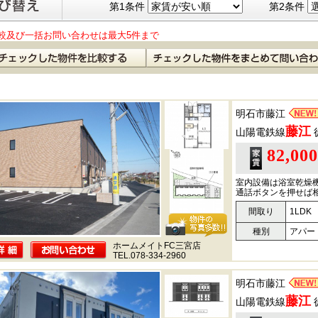
第1条件
第2条件
較及び一括お問い合わせは最大5件まで
明石市藤江
藤江
山陽電鉄線
82,00
室内設備は浴室乾燥
通話ボタンを押せば相
間取り
1LDK
種別
アパー
ホームメイトFC三宮店
TEL.078-334-2960
明石市藤江
藤江
山陽電鉄線