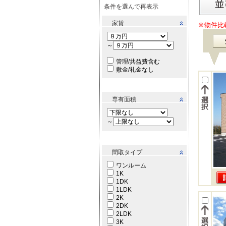
条件を選んで再表示
家賃
※物件比
～
管理/共益費含む
敷金/礼金なし
専有面積
～
間取タイプ
ワンルーム
1K
1DK
1LDK
2K
2DK
2LDK
3K