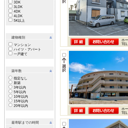
3DK
3LDK
4DK
4LDK
5K以上
建物種別
ホー
TEL
マンション
ハイツ・アパート
一戸建て
築年数
指定なし
新築
3年以内
5年以内
10年以内
15年以内
20年以内
ホー
TEL
最寄駅までの時間