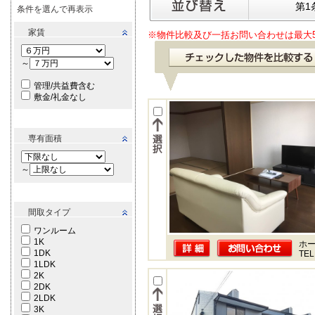
第1
条件を選んで再表示
家賃
※物件比較及び一括お問い合わせは最大
～
管理/共益費含む
敷金/礼金なし
専有面積
～
間取タイプ
ワンルーム
1K
ホー
1DK
TEL
1LDK
2K
2DK
2LDK
3K