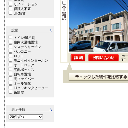
リノベーション
保証人不要
UR賃貸
設備
トイレ/風呂別
室内洗濯機置場
システムキッチン
バルコニー
ロフト
ホー
TEL
モニタ付インターホン
オートロック
宅配ボックス
自転車置場
光ファイバー
オール電化
IHクッキングヒーター
角部屋
表示件数