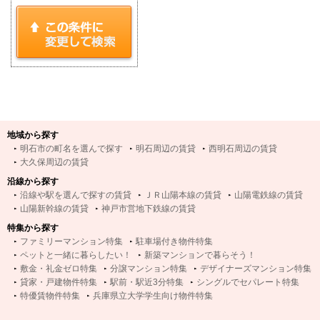
地域から探す
明石市の町名を選んで探す
明石周辺の賃貸
西明石周辺の賃貸
大久保周辺の賃貸
沿線から探す
沿線や駅を選んで探すの賃貸
ＪＲ山陽本線の賃貸
山陽電鉄線の賃貸
山陽新幹線の賃貸
神戸市営地下鉄線の賃貸
特集から探す
ファミリーマンション特集
駐車場付き物件特集
ペットと一緒に暮らしたい！
新築マンションで暮らそう！
敷金・礼金ゼロ特集
分譲マンション特集
デザイナーズマンション特集
貸家・戸建物件特集
駅前・駅近3分特集
シングルでセパレート特集
特優賃物件特集
兵庫県立大学学生向け物件特集