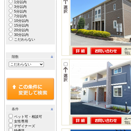
1分以内
3分以内
5分以内
7分以内
10分以内
15分以内
20分以内
30分以内
こだわらない
ホー
TEL
階数
条件
ペット可・相談可
ホー
女性専用
TEL
デザイナーズ
特優賃