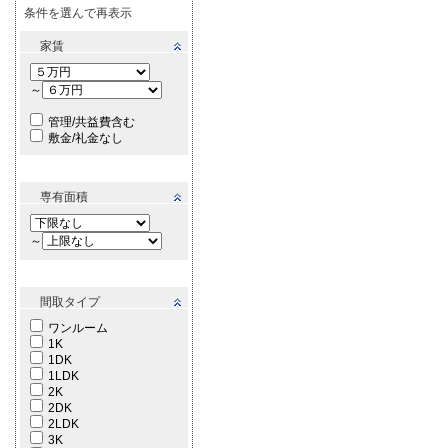
条件を選んで再表示
家賃
～
管理/共益費含む
敷金/礼金なし
専有面積
～
間取タイプ
ワンルーム
1K
1DK
1LDK
2K
2DK
2LDK
3K