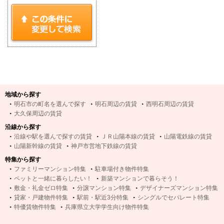
地域から探す
明石市の町名を選んで探す
明石周辺の賃貸
西明石周辺の賃貸
大久保周辺の賃貸
沿線から探す
沿線や駅を選んで探すの賃貸
ＪＲ山陽本線の賃貸
山陽電鉄線の賃貸
山陽新幹線の賃貸
神戸市営地下鉄線の賃貸
特集から探す
ファミリーマンション特集
駐車場付き物件特集
ペットと一緒に暮らしたい！
新築マンションで暮らそう！
敷金・礼金ゼロ特集
分譲マンション特集
デザイナーズマンション特集
貸家・戸建物件特集
駅前・駅近3分特集
シングルでセパレート特集
特優賃物件特集
兵庫県立大学学生向け物件特集