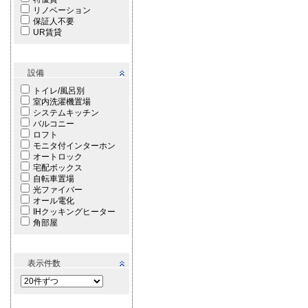
リノベーション
保証人不要
UR賃貸
設備
トイレ/風呂別
室内洗濯機置場
システムキッチン
バルコニー
ロフト
モニタ付インターホン
オートロック
宅配ボックス
自転車置場
光ファイバー
オール電化
IHクッキングヒーター
角部屋
表示件数