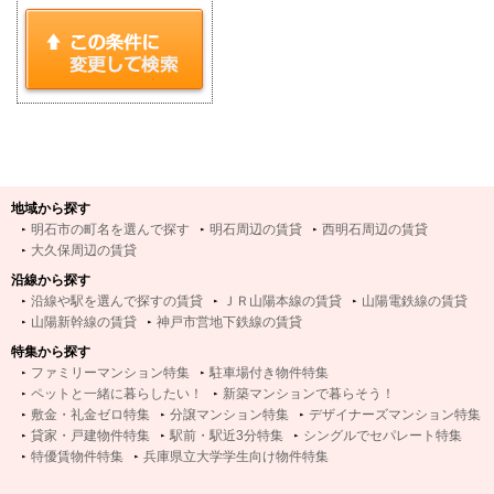
地域から探す
明石市の町名を選んで探す
明石周辺の賃貸
西明石周辺の賃貸
大久保周辺の賃貸
沿線から探す
沿線や駅を選んで探すの賃貸
ＪＲ山陽本線の賃貸
山陽電鉄線の賃貸
山陽新幹線の賃貸
神戸市営地下鉄線の賃貸
特集から探す
ファミリーマンション特集
駐車場付き物件特集
ペットと一緒に暮らしたい！
新築マンションで暮らそう！
敷金・礼金ゼロ特集
分譲マンション特集
デザイナーズマンション特集
貸家・戸建物件特集
駅前・駅近3分特集
シングルでセパレート特集
特優賃物件特集
兵庫県立大学学生向け物件特集