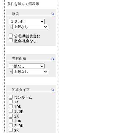
条件を選んで再表示
家賃
～
管理/共益費含む
敷金/礼金なし
専有面積
～
間取タイプ
ワンルーム
1K
1DK
1LDK
2K
2DK
2LDK
3K