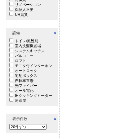
リノベーション
保証人不要
UR賃貸
設備
トイレ/風呂別
室内洗濯機置場
システムキッチン
バルコニー
ロフト
モニタ付インターホン
オートロック
宅配ボックス
自転車置場
光ファイバー
オール電化
IHクッキングヒーター
角部屋
表示件数