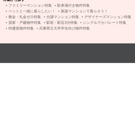
ファミリーマンション特集
駐車場付き物件特集
ペットと一緒に暮らしたい！
新築マンションで暮らそう！
敷金・礼金ゼロ特集
分譲マンション特集
デザイナーズマンション特集
貸家・戸建物件特集
駅前・駅近3分特集
シングルでセパレート特集
特優賃物件特集
兵庫県立大学学生向け物件特集