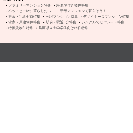
ファミリーマンション特集
駐車場付き物件特集
ペットと一緒に暮らしたい！
新築マンションで暮らそう！
敷金・礼金ゼロ特集
分譲マンション特集
デザイナーズマンション特集
貸家・戸建物件特集
駅前・駅近3分特集
シングルでセパレート特集
特優賃物件特集
兵庫県立大学学生向け物件特集