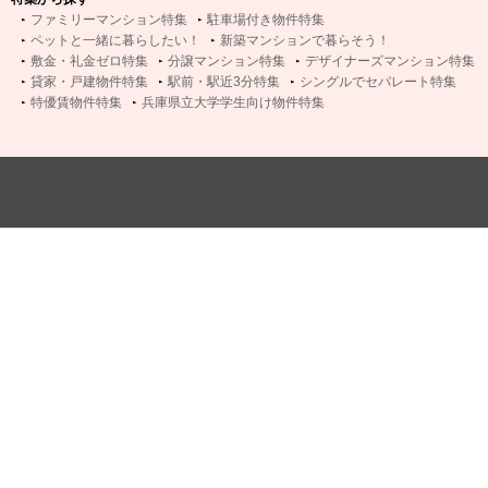
ファミリーマンション特集
駐車場付き物件特集
ペットと一緒に暮らしたい！
新築マンションで暮らそう！
敷金・礼金ゼロ特集
分譲マンション特集
デザイナーズマンション特集
貸家・戸建物件特集
駅前・駅近3分特集
シングルでセパレート特集
特優賃物件特集
兵庫県立大学学生向け物件特集