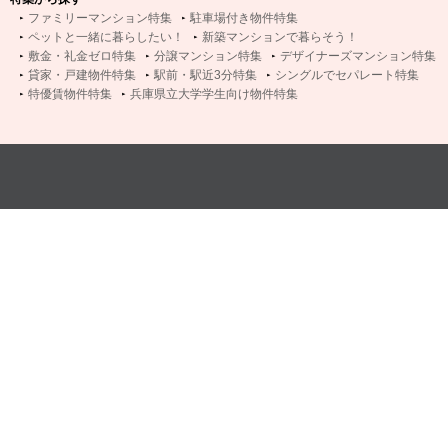
ファミリーマンション特集
駐車場付き物件特集
ペットと一緒に暮らしたい！
新築マンションで暮らそう！
敷金・礼金ゼロ特集
分譲マンション特集
デザイナーズマンション特集
貸家・戸建物件特集
駅前・駅近3分特集
シングルでセパレート特集
特優賃物件特集
兵庫県立大学学生向け物件特集