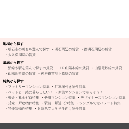
地域から探す
明石市の町名を選んで探す
明石周辺の賃貸
西明石周辺の賃貸
大久保周辺の賃貸
沿線から探す
沿線や駅を選んで探すの賃貸
ＪＲ山陽本線の賃貸
山陽電鉄線の賃貸
山陽新幹線の賃貸
神戸市営地下鉄線の賃貸
特集から探す
ファミリーマンション特集
駐車場付き物件特集
ペットと一緒に暮らしたい！
新築マンションで暮らそう！
敷金・礼金ゼロ特集
分譲マンション特集
デザイナーズマンション特集
貸家・戸建物件特集
駅前・駅近3分特集
シングルでセパレート特集
特優賃物件特集
兵庫県立大学学生向け物件特集