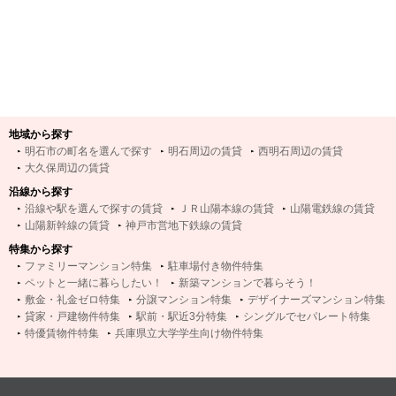
地域から探す
明石市の町名を選んで探す
明石周辺の賃貸
西明石周辺の賃貸
大久保周辺の賃貸
沿線から探す
沿線や駅を選んで探すの賃貸
ＪＲ山陽本線の賃貸
山陽電鉄線の賃貸
山陽新幹線の賃貸
神戸市営地下鉄線の賃貸
特集から探す
ファミリーマンション特集
駐車場付き物件特集
ペットと一緒に暮らしたい！
新築マンションで暮らそう！
敷金・礼金ゼロ特集
分譲マンション特集
デザイナーズマンション特集
貸家・戸建物件特集
駅前・駅近3分特集
シングルでセパレート特集
特優賃物件特集
兵庫県立大学学生向け物件特集