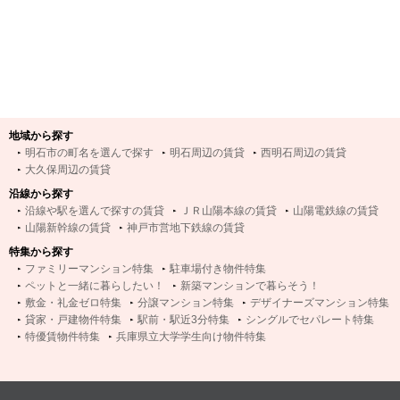
地域から探す
明石市の町名を選んで探す
明石周辺の賃貸
西明石周辺の賃貸
大久保周辺の賃貸
沿線から探す
沿線や駅を選んで探すの賃貸
ＪＲ山陽本線の賃貸
山陽電鉄線の賃貸
山陽新幹線の賃貸
神戸市営地下鉄線の賃貸
特集から探す
ファミリーマンション特集
駐車場付き物件特集
ペットと一緒に暮らしたい！
新築マンションで暮らそう！
敷金・礼金ゼロ特集
分譲マンション特集
デザイナーズマンション特集
貸家・戸建物件特集
駅前・駅近3分特集
シングルでセパレート特集
特優賃物件特集
兵庫県立大学学生向け物件特集