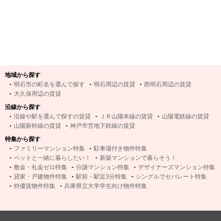
地域から探す
明石市の町名を選んで探す
明石周辺の賃貸
西明石周辺の賃貸
大久保周辺の賃貸
沿線から探す
沿線や駅を選んで探すの賃貸
ＪＲ山陽本線の賃貸
山陽電鉄線の賃貸
山陽新幹線の賃貸
神戸市営地下鉄線の賃貸
特集から探す
ファミリーマンション特集
駐車場付き物件特集
ペットと一緒に暮らしたい！
新築マンションで暮らそう！
敷金・礼金ゼロ特集
分譲マンション特集
デザイナーズマンション特集
貸家・戸建物件特集
駅前・駅近3分特集
シングルでセパレート特集
特優賃物件特集
兵庫県立大学学生向け物件特集