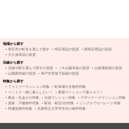
地域から探す
明石市の町名を選んで探す
明石周辺の賃貸
西明石周辺の賃貸
大久保周辺の賃貸
沿線から探す
沿線や駅を選んで探すの賃貸
ＪＲ山陽本線の賃貸
山陽電鉄線の賃貸
山陽新幹線の賃貸
神戸市営地下鉄線の賃貸
特集から探す
ファミリーマンション特集
駐車場付き物件特集
ペットと一緒に暮らしたい！
新築マンションで暮らそう！
敷金・礼金ゼロ特集
分譲マンション特集
デザイナーズマンション特集
貸家・戸建物件特集
駅前・駅近3分特集
シングルでセパレート特集
特優賃物件特集
兵庫県立大学学生向け物件特集