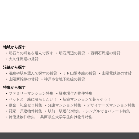
地域から探す
明石市の町名を選んで探す
明石周辺の賃貸
西明石周辺の賃貸
大久保周辺の賃貸
沿線から探す
沿線や駅を選んで探すの賃貸
ＪＲ山陽本線の賃貸
山陽電鉄線の賃貸
山陽新幹線の賃貸
神戸市営地下鉄線の賃貸
特集から探す
ファミリーマンション特集
駐車場付き物件特集
ペットと一緒に暮らしたい！
新築マンションで暮らそう！
敷金・礼金ゼロ特集
分譲マンション特集
デザイナーズマンション特集
貸家・戸建物件特集
駅前・駅近3分特集
シングルでセパレート特集
特優賃物件特集
兵庫県立大学学生向け物件特集