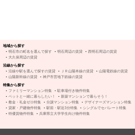
地域から探す
明石市の町名を選んで探す
明石周辺の賃貸
西明石周辺の賃貸
大久保周辺の賃貸
沿線から探す
沿線や駅を選んで探すの賃貸
ＪＲ山陽本線の賃貸
山陽電鉄線の賃貸
山陽新幹線の賃貸
神戸市営地下鉄線の賃貸
特集から探す
ファミリーマンション特集
駐車場付き物件特集
ペットと一緒に暮らしたい！
新築マンションで暮らそう！
敷金・礼金ゼロ特集
分譲マンション特集
デザイナーズマンション特集
貸家・戸建物件特集
駅前・駅近3分特集
シングルでセパレート特集
特優賃物件特集
兵庫県立大学学生向け物件特集