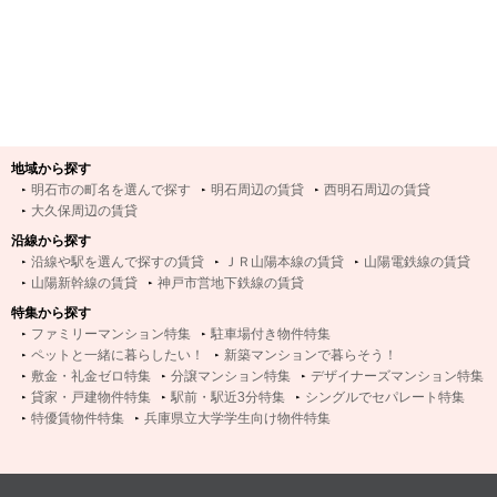
地域から探す
明石市の町名を選んで探す
明石周辺の賃貸
西明石周辺の賃貸
大久保周辺の賃貸
沿線から探す
沿線や駅を選んで探すの賃貸
ＪＲ山陽本線の賃貸
山陽電鉄線の賃貸
山陽新幹線の賃貸
神戸市営地下鉄線の賃貸
特集から探す
ファミリーマンション特集
駐車場付き物件特集
ペットと一緒に暮らしたい！
新築マンションで暮らそう！
敷金・礼金ゼロ特集
分譲マンション特集
デザイナーズマンション特集
貸家・戸建物件特集
駅前・駅近3分特集
シングルでセパレート特集
特優賃物件特集
兵庫県立大学学生向け物件特集