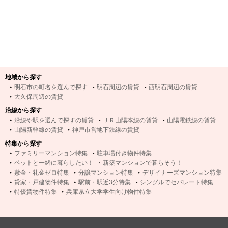
地域から探す
明石市の町名を選んで探す
明石周辺の賃貸
西明石周辺の賃貸
大久保周辺の賃貸
沿線から探す
沿線や駅を選んで探すの賃貸
ＪＲ山陽本線の賃貸
山陽電鉄線の賃貸
山陽新幹線の賃貸
神戸市営地下鉄線の賃貸
特集から探す
ファミリーマンション特集
駐車場付き物件特集
ペットと一緒に暮らしたい！
新築マンションで暮らそう！
敷金・礼金ゼロ特集
分譲マンション特集
デザイナーズマンション特集
貸家・戸建物件特集
駅前・駅近3分特集
シングルでセパレート特集
特優賃物件特集
兵庫県立大学学生向け物件特集