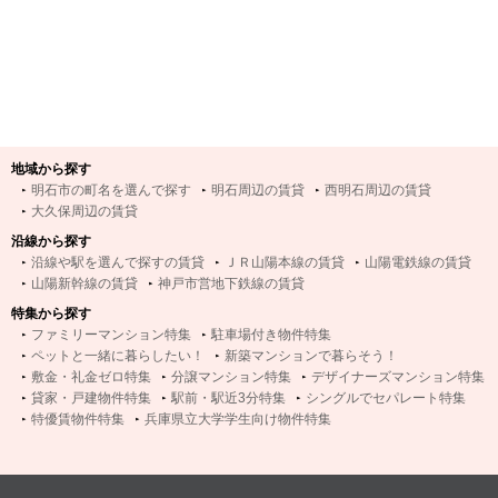
地域から探す
明石市の町名を選んで探す
明石周辺の賃貸
西明石周辺の賃貸
大久保周辺の賃貸
沿線から探す
沿線や駅を選んで探すの賃貸
ＪＲ山陽本線の賃貸
山陽電鉄線の賃貸
山陽新幹線の賃貸
神戸市営地下鉄線の賃貸
特集から探す
ファミリーマンション特集
駐車場付き物件特集
ペットと一緒に暮らしたい！
新築マンションで暮らそう！
敷金・礼金ゼロ特集
分譲マンション特集
デザイナーズマンション特集
貸家・戸建物件特集
駅前・駅近3分特集
シングルでセパレート特集
特優賃物件特集
兵庫県立大学学生向け物件特集