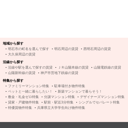
地域から探す
明石市の町名を選んで探す
明石周辺の賃貸
西明石周辺の賃貸
大久保周辺の賃貸
沿線から探す
沿線や駅を選んで探すの賃貸
ＪＲ山陽本線の賃貸
山陽電鉄線の賃貸
山陽新幹線の賃貸
神戸市営地下鉄線の賃貸
特集から探す
ファミリーマンション特集
駐車場付き物件特集
ペットと一緒に暮らしたい！
新築マンションで暮らそう！
敷金・礼金ゼロ特集
分譲マンション特集
デザイナーズマンション特集
貸家・戸建物件特集
駅前・駅近3分特集
シングルでセパレート特集
特優賃物件特集
兵庫県立大学学生向け物件特集