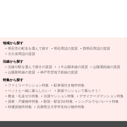
地域から探す
明石市の町名を選んで探す
明石周辺の賃貸
西明石周辺の賃貸
大久保周辺の賃貸
沿線から探す
沿線や駅を選んで探すの賃貸
ＪＲ山陽本線の賃貸
山陽電鉄線の賃貸
山陽新幹線の賃貸
神戸市営地下鉄線の賃貸
特集から探す
ファミリーマンション特集
駐車場付き物件特集
ペットと一緒に暮らしたい！
新築マンションで暮らそう！
敷金・礼金ゼロ特集
分譲マンション特集
デザイナーズマンション特集
貸家・戸建物件特集
駅前・駅近3分特集
シングルでセパレート特集
特優賃物件特集
兵庫県立大学学生向け物件特集