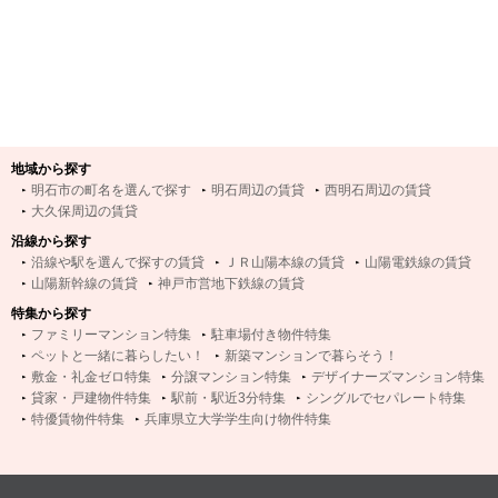
地域から探す
明石市の町名を選んで探す
明石周辺の賃貸
西明石周辺の賃貸
大久保周辺の賃貸
沿線から探す
沿線や駅を選んで探すの賃貸
ＪＲ山陽本線の賃貸
山陽電鉄線の賃貸
山陽新幹線の賃貸
神戸市営地下鉄線の賃貸
特集から探す
ファミリーマンション特集
駐車場付き物件特集
ペットと一緒に暮らしたい！
新築マンションで暮らそう！
敷金・礼金ゼロ特集
分譲マンション特集
デザイナーズマンション特集
貸家・戸建物件特集
駅前・駅近3分特集
シングルでセパレート特集
特優賃物件特集
兵庫県立大学学生向け物件特集