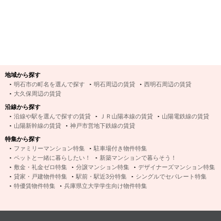
地域から探す
明石市の町名を選んで探す
明石周辺の賃貸
西明石周辺の賃貸
大久保周辺の賃貸
沿線から探す
沿線や駅を選んで探すの賃貸
ＪＲ山陽本線の賃貸
山陽電鉄線の賃貸
山陽新幹線の賃貸
神戸市営地下鉄線の賃貸
特集から探す
ファミリーマンション特集
駐車場付き物件特集
ペットと一緒に暮らしたい！
新築マンションで暮らそう！
敷金・礼金ゼロ特集
分譲マンション特集
デザイナーズマンション特集
貸家・戸建物件特集
駅前・駅近3分特集
シングルでセパレート特集
特優賃物件特集
兵庫県立大学学生向け物件特集