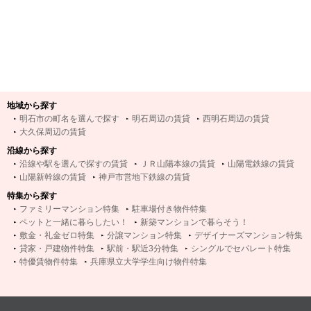
地域から探す
明石市の町名を選んで探す
明石周辺の賃貸
西明石周辺の賃貸
大久保周辺の賃貸
沿線から探す
沿線や駅を選んで探すの賃貸
ＪＲ山陽本線の賃貸
山陽電鉄線の賃貸
山陽新幹線の賃貸
神戸市営地下鉄線の賃貸
特集から探す
ファミリーマンション特集
駐車場付き物件特集
ペットと一緒に暮らしたい！
新築マンションで暮らそう！
敷金・礼金ゼロ特集
分譲マンション特集
デザイナーズマンション特集
貸家・戸建物件特集
駅前・駅近3分特集
シングルでセパレート特集
特優賃物件特集
兵庫県立大学学生向け物件特集