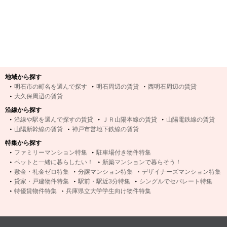
地域から探す
明石市の町名を選んで探す
明石周辺の賃貸
西明石周辺の賃貸
大久保周辺の賃貸
沿線から探す
沿線や駅を選んで探すの賃貸
ＪＲ山陽本線の賃貸
山陽電鉄線の賃貸
山陽新幹線の賃貸
神戸市営地下鉄線の賃貸
特集から探す
ファミリーマンション特集
駐車場付き物件特集
ペットと一緒に暮らしたい！
新築マンションで暮らそう！
敷金・礼金ゼロ特集
分譲マンション特集
デザイナーズマンション特集
貸家・戸建物件特集
駅前・駅近3分特集
シングルでセパレート特集
特優賃物件特集
兵庫県立大学学生向け物件特集