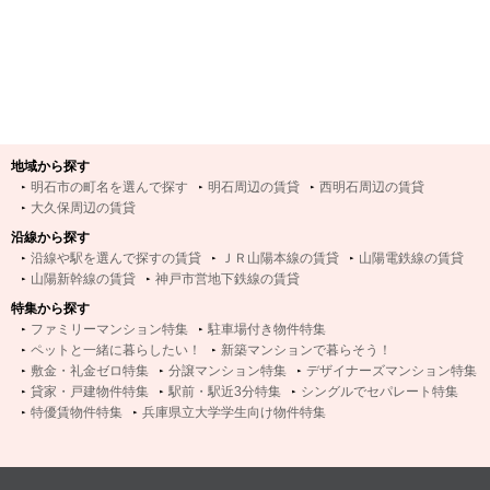
地域から探す
明石市の町名を選んで探す
明石周辺の賃貸
西明石周辺の賃貸
大久保周辺の賃貸
沿線から探す
沿線や駅を選んで探すの賃貸
ＪＲ山陽本線の賃貸
山陽電鉄線の賃貸
山陽新幹線の賃貸
神戸市営地下鉄線の賃貸
特集から探す
ファミリーマンション特集
駐車場付き物件特集
ペットと一緒に暮らしたい！
新築マンションで暮らそう！
敷金・礼金ゼロ特集
分譲マンション特集
デザイナーズマンション特集
貸家・戸建物件特集
駅前・駅近3分特集
シングルでセパレート特集
特優賃物件特集
兵庫県立大学学生向け物件特集