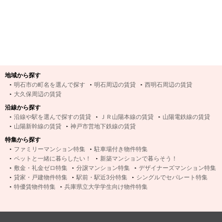
地域から探す
明石市の町名を選んで探す
明石周辺の賃貸
西明石周辺の賃貸
大久保周辺の賃貸
沿線から探す
沿線や駅を選んで探すの賃貸
ＪＲ山陽本線の賃貸
山陽電鉄線の賃貸
山陽新幹線の賃貸
神戸市営地下鉄線の賃貸
特集から探す
ファミリーマンション特集
駐車場付き物件特集
ペットと一緒に暮らしたい！
新築マンションで暮らそう！
敷金・礼金ゼロ特集
分譲マンション特集
デザイナーズマンション特集
貸家・戸建物件特集
駅前・駅近3分特集
シングルでセパレート特集
特優賃物件特集
兵庫県立大学学生向け物件特集