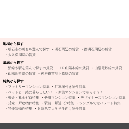
地域から探す
明石市の町名を選んで探す
明石周辺の賃貸
西明石周辺の賃貸
大久保周辺の賃貸
沿線から探す
沿線や駅を選んで探すの賃貸
ＪＲ山陽本線の賃貸
山陽電鉄線の賃貸
山陽新幹線の賃貸
神戸市営地下鉄線の賃貸
特集から探す
ファミリーマンション特集
駐車場付き物件特集
ペットと一緒に暮らしたい！
新築マンションで暮らそう！
敷金・礼金ゼロ特集
分譲マンション特集
デザイナーズマンション特集
貸家・戸建物件特集
駅前・駅近3分特集
シングルでセパレート特集
特優賃物件特集
兵庫県立大学学生向け物件特集