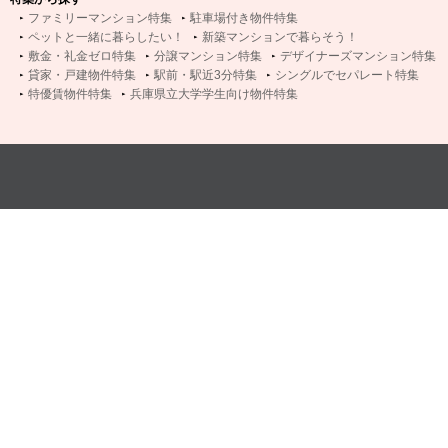
ファミリーマンション特集
駐車場付き物件特集
ペットと一緒に暮らしたい！
新築マンションで暮らそう！
敷金・礼金ゼロ特集
分譲マンション特集
デザイナーズマンション特集
貸家・戸建物件特集
駅前・駅近3分特集
シングルでセパレート特集
特優賃物件特集
兵庫県立大学学生向け物件特集