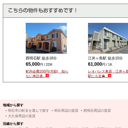
西明石駅 徒歩
18
分
江井ヶ島駅 徒歩
10
分
65,000
61,000
円 / 2DK
円 / 1K
町内会費200円(月額) 知ら
レオパレス東原：江井ヶ
ない来訪者...
駅にも近�...
地域から探す
明石市の町名を選んで探す
明石周辺の賃貸
西明石周辺の賃貸
大久保周辺の賃貸
沿線から探す