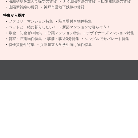
沿線や駅を選んで探すの賃貸
ＪＲ山陽本線の賃貸
山陽電鉄線の賃貸
山陽新幹線の賃貸
神戸市営地下鉄線の賃貸
特集から探す
ファミリーマンション特集
駐車場付き物件特集
ペットと一緒に暮らしたい！
新築マンションで暮らそう！
敷金・礼金ゼロ特集
分譲マンション特集
デザイナーズマンション特集
貸家・戸建物件特集
駅前・駅近3分特集
シングルでセパレート特集
特優賃物件特集
兵庫県立大学学生向け物件特集