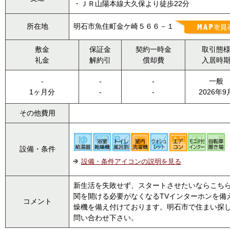
・ＪＲ山陽本線大久保より徒歩22分
所在地
明石市魚住町金ケ崎５６６－１
敷金
保証金
契約一時金
取引態
礼金
解約引
償却費
入居時
-
-
-
一般
1ヶ月分
-
-
2026年9
その他費用
設備・条件
設備・条件アイコンの説明を見る
新生活を失敗せず、スタートさせたいならこち
関を開ける必要がなくなるTVインターホンを備
コメント
燥機を備え付けております。明石市で住まい探しをするなら、
問い合わせ下さい。