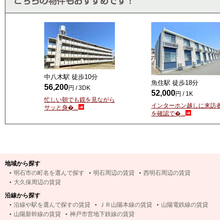
中八木駅 徒歩
10
分
魚住駅 徒歩
18
分
56,200
円 / 3DK
52,000
円 / 1K
忙しい朝でも鏡を見ながら
インターホン越しに来訪
サッと身�...
を確認で�...
地域から探す
明石市の町名を選んで探す
明石周辺の賃貸
西明石周辺の賃貸
大久保周辺の賃貸
沿線から探す
沿線や駅を選んで探すの賃貸
ＪＲ山陽本線の賃貸
山陽電鉄線の賃貸
山陽新幹線の賃貸
神戸市営地下鉄線の賃貸