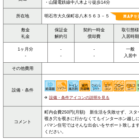
・山陽電鉄線中八木より徒歩14分
所在地
明石市大久保町谷八木５６３－５
敷金
保証金
契約一時金
取引態様
礼金
解約引
償却費
入居時期
1ヶ月分
-
-
一般
-
-
-
入居中
その他費用
設備・条件
設備・条件アイコンの説明を見る
町内会費250円(月額) 新生活を失敗せず、
覗き穴を覗きに行かなくてもインターホン越し
コメント
パマン住宅ではそんな出会いをサポート致しますので、まずは
ください。