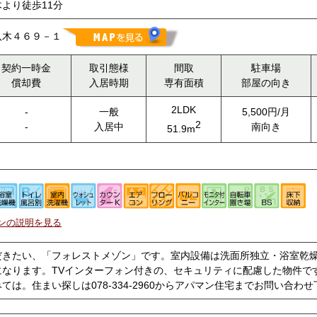
より徒歩11分
八木４６９－１
契約一時金
取引態様
間取
駐車場
償却費
入居時期
専有面積
部屋の向き
2LDK
-
一般
5,500円/月
2
-
入居中
南向き
51.9m
ンの説明を見る
だきたい、「フォレストメゾン」です。室内設備は洗面所独立・浴室乾
になります。TVインターフォン付きの、セキュリティに配慮した物件で
ては。住まい探しは078-334-2960からアパマン住宅までお問い合わ