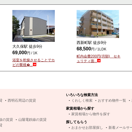
西新町駅 徒歩
9
分
大久保駅 徒歩
9
分
68,500
円 / 1LDK
69,000
円 / 1K
町内会費200円(月額) セキ
浴室を乾燥させることでカ
ュリティ面...
ビの繁殖�...
いろいろな検索方法
貸
西明石周辺の賃貸
くわしく検索
おすすめ物件一覧
家賃相場から探す
家賃相場から物件を探す
線の賃貸
山陽電鉄線の賃貸
探してもらう
貸
おまかせお部屋探し
新着メールサ