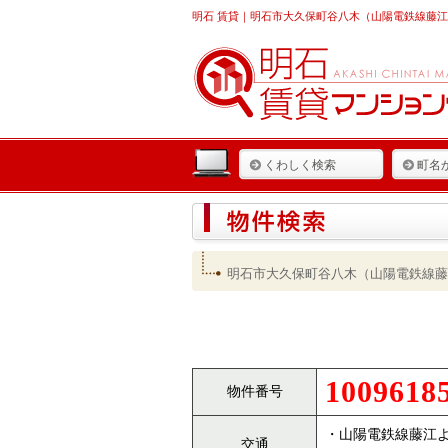
明石 賃貸
｜明石市大久保町谷八木（山陽電鉄線藤江駅
くわしく検索
町名
明石市大久保町谷八木（山陽電鉄線藤
1009618
物件番号
・山陽電鉄線藤江よ
交通