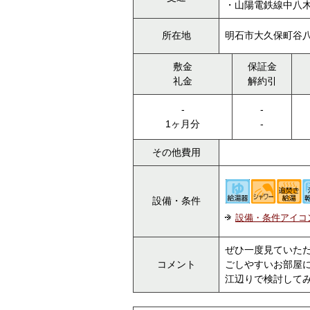
・山陽電鉄線中八木
所在地
明石市大久保町谷
敷金
保証金
礼金
解約引
-
-
1ヶ月分
-
その他費用
設備・条件
設備・条件アイコ
ぜひ一度見ていた
コメント
ごしやすいお部屋
江辺りで検討してみ