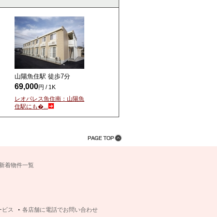
山陽魚住駅 徒歩
7
分
69,000
円 / 1K
レオパレス魚住南：山陽魚
住駅にも�...
新着物件一覧
ービス
各店舗に電話でお問い合わせ