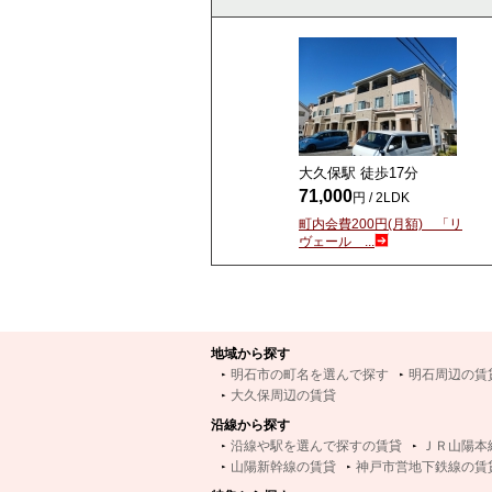
大久保駅 徒歩
17
分
71,000
円 / 2LDK
町内会費200円(月額) 「リ
ヴェール ...
地域から探す
明石市の町名を選んで探す
明石周辺の賃
大久保周辺の賃貸
沿線から探す
沿線や駅を選んで探すの賃貸
ＪＲ山陽本
山陽新幹線の賃貸
神戸市営地下鉄線の賃