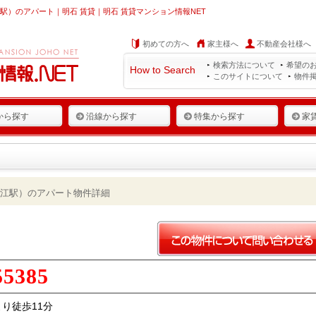
）のアパート｜明石 賃貸｜明石 賃貸マンション情報NET
初めての方へ
家主様へ
不動産会社様へ
検索方法について
希望の
How to Search
このサイトについて
物件
から探す
沿線から探す
特集から探す
家
江駅）のアパート物件詳細
55385
り徒歩11分