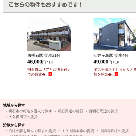
西明石駅 徒歩
21
分
江井ヶ島駅 徒歩
4
分
46,000
49,000
円 / 1K
円 / 1K
明石市エリアと西明石付近
湿気を残さずしっかりと
での賃貸�...
類を乾燥�...
地域から探す
明石市の町名を選んで探す
明石周辺の賃貸
西明石周辺の賃貸
大久保周辺の賃貸
沿線から探す
沿線や駅を選んで探すの賃貸
ＪＲ山陽本線の賃貸
山陽電鉄線の賃貸