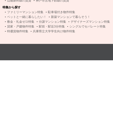
山陽新幹線の賃貸
神戸市営地下鉄線の賃貸
特集から探す
ファミリーマンション特集
駐車場付き物件特集
ペットと一緒に暮らしたい！
新築マンションで暮らそう！
敷金・礼金ゼロ特集
分譲マンション特集
デザイナーズマンション特集
貸家・戸建物件特集
駅前・駅近3分特集
シングルでセパレート特集
特優賃物件特集
兵庫県立大学学生向け物件特集