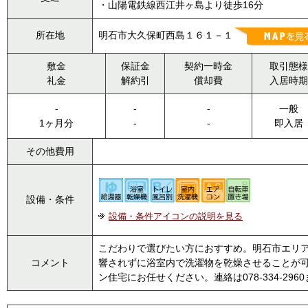
・山陽電鉄線西江井ヶ島より徒歩16分
所在地
明石市大久保町西島１６１－１
敷金
保証金
契約一時金
取引態様
礼金
解約引
償却費
入居時期
-
-
-
一般
1ヶ月分
-
-
即入居
その他費用
設備・条件
設備・条件アイコンの説明を見る
こだわりで選びたい方におすすめ。明石市エリ
コメント
響されずに浴室内で洗濯物を乾燥させることが
ン住宅にお任せください。連絡は078-334-2960また