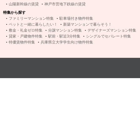
山陽新幹線の賃貸
神戸市営地下鉄線の賃貸
特集から探す
ファミリーマンション特集
駐車場付き物件特集
ペットと一緒に暮らしたい！
新築マンションで暮らそう！
敷金・礼金ゼロ特集
分譲マンション特集
デザイナーズマンション特集
貸家・戸建物件特集
駅前・駅近3分特集
シングルでセパレート特集
特優賃物件特集
兵庫県立大学学生向け物件特集