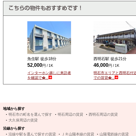
魚住駅 徒歩
18
分
西明石駅 徒歩
21
分
52,000
46,000
円 / 1K
円 / 1K
インターホン越しに来訪者
明石市エリアと西明石付
を確認で�...
での賃貸�...
地域から探す
明石市の町名を選んで探す
明石周辺の賃貸
西明石周辺の賃貸
大久保周辺の賃貸
沿線から探す
沿線や駅を選んで探すの賃貸
ＪＲ山陽本線の賃貸
山陽電鉄線の賃貸