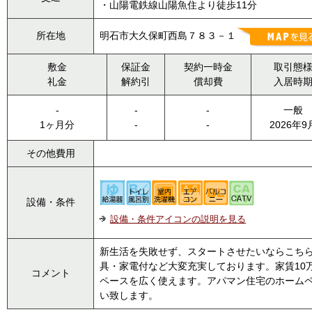
・山陽電鉄線山陽魚住より徒歩11分
所在地
明石市大久保町西島７８３－１
敷金
保証金
契約一時金
取引態
礼金
解約引
償却費
入居時
-
-
-
一般
1ヶ月分
-
-
2026年9
その他費用
設備・条件
設備・条件アイコンの説明を見る
新生活を失敗せず、スタートさせたいならこちら
具・家電付など大変充実しております。家賃10
コメント
ペースを広く使えます。アパマン住宅のホーム
い致します。