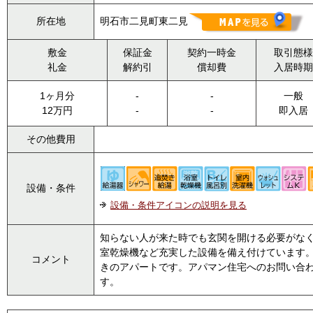
所在地
明石市二見町東二見
敷金
保証金
契約一時金
取引態様
礼金
解約引
償却費
入居時期
1ヶ月分
-
-
一般
12万円
-
-
即入居
その他費用
設備・条件
設備・条件アイコンの説明を見る
知らない人が来た時でも玄関を開ける必要がな
室乾燥機など充実した設備を備え付けています
コメント
きのアパートです。アパマン住宅へのお問い合わせ
す。