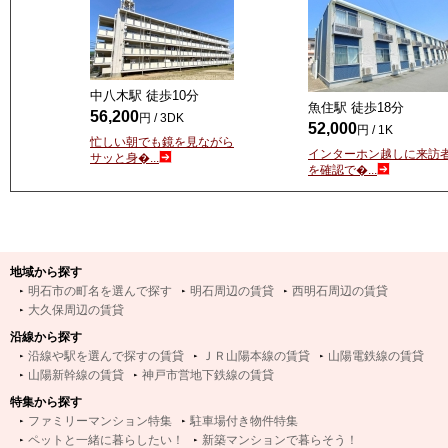
中八木駅 徒歩
10
分
魚住駅 徒歩
18
分
56,200
円 / 3DK
52,000
円 / 1K
忙しい朝でも鏡を見ながら
インターホン越しに来訪
サッと身�...
を確認で�...
地域から探す
明石市の町名を選んで探す
明石周辺の賃貸
西明石周辺の賃貸
大久保周辺の賃貸
沿線から探す
沿線や駅を選んで探すの賃貸
ＪＲ山陽本線の賃貸
山陽電鉄線の賃貸
山陽新幹線の賃貸
神戸市営地下鉄線の賃貸
特集から探す
ファミリーマンション特集
駐車場付き物件特集
ペットと一緒に暮らしたい！
新築マンションで暮らそう！