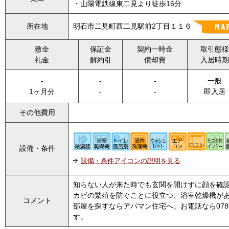
・山陽電鉄線東二見より徒歩16分
所在地
明石市二見町西二見駅前2丁目１１６
敷金
保証金
契約一時金
取引態様
礼金
解約引
償却費
入居時期
-
-
-
一般
1ヶ月分
-
-
即入居
その他費用
設備・条件
設備・条件アイコンの説明を見る
知らない人が来た時でも玄関を開けずに顔を確
カビの繁殖を防ぐことに役立つ、浴室乾燥機が
コメント
部屋を探すならアパマン住宅へ。お電話なら078-334-
す。