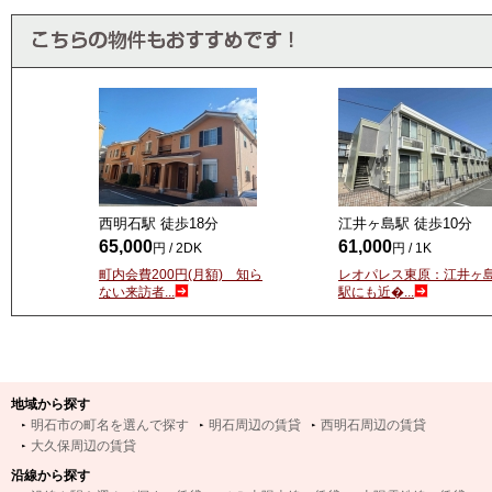
西明石駅 徒歩
18
分
江井ヶ島駅 徒歩
10
分
65,000
61,000
円 / 2DK
円 / 1K
町内会費200円(月額) 知ら
レオパレス東原：江井ヶ
ない来訪者...
駅にも近�...
地域から探す
明石市の町名を選んで探す
明石周辺の賃貸
西明石周辺の賃貸
大久保周辺の賃貸
沿線から探す