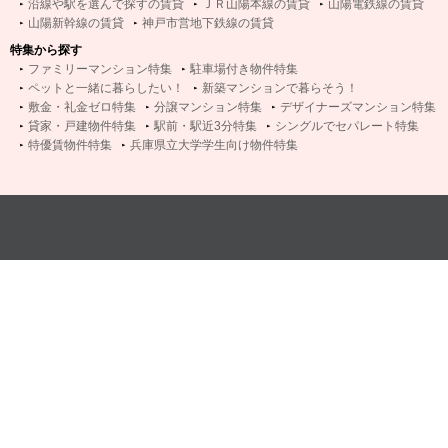
沿線や駅を選んで探すの賃貸
ＪＲ山陽本線の賃貸
山陽電鉄線の賃貸
山陽新幹線の賃貸
神戸市営地下鉄線の賃貸
特集から探す
ファミリーマンション特集
駐車場付き物件特集
ペットと一緒に暮らしたい！
新築マンションで暮らそう！
敷金・礼金ゼロ特集
分譲マンション特集
デザイナーズマンション特集
貸家・戸建物件特集
駅前・駅近3分特集
シングルでセパレート特集
特優賃物件特集
兵庫県立大学学生向け物件特集