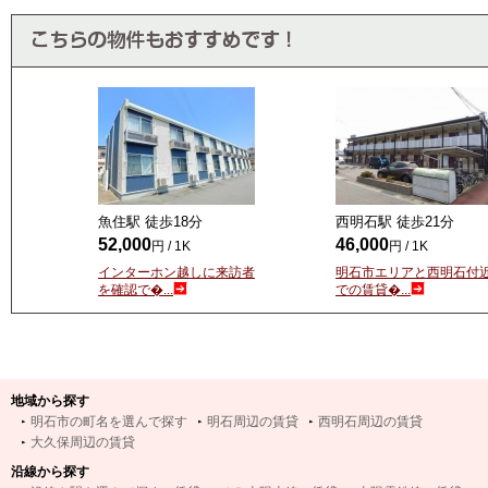
魚住駅 徒歩
18
分
西明石駅 徒歩
21
分
52,000
46,000
円 / 1K
円 / 1K
インターホン越しに来訪者
明石市エリアと西明石付
を確認で�...
での賃貸�...
地域から探す
明石市の町名を選んで探す
明石周辺の賃貸
西明石周辺の賃貸
大久保周辺の賃貸
沿線から探す