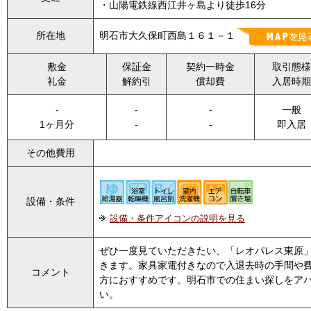
・山陽電鉄線西江井ヶ島より徒歩16分
所在地
明石市大久保町西島１６１－１
敷金
保証金
契約一時金
取引態様
礼金
解約引
償却費
入居時期
-
-
-
一般
1ヶ月分
-
-
即入居
その他費用
設備・条件
設備・条件アイコンの説明を見る
ぜひ一度見ていただきたい、「レオパレス東原
きます。家具家電付きなので入退去時の手間や
コメント
方におすすめです。明石市での住まい探しをア
い。