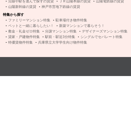
沿線や駅を選んで探すの賃貸
ＪＲ山陽本線の賃貸
山陽電鉄線の賃貸
山陽新幹線の賃貸
神戸市営地下鉄線の賃貸
特集から探す
ファミリーマンション特集
駐車場付き物件特集
ペットと一緒に暮らしたい！
新築マンションで暮らそう！
敷金・礼金ゼロ特集
分譲マンション特集
デザイナーズマンション特集
貸家・戸建物件特集
駅前・駅近3分特集
シングルでセパレート特集
特優賃物件特集
兵庫県立大学学生向け物件特集