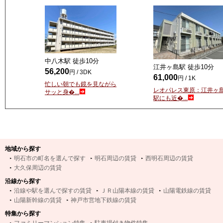
中八木駅 徒歩
10
分
江井ヶ島駅 徒歩
10
分
56,200
円 / 3DK
61,000
円 / 1K
忙しい朝でも鏡を見ながら
レオパレス東原：江井ヶ
サッと身�...
駅にも近�...
地域から探す
明石市の町名を選んで探す
明石周辺の賃貸
西明石周辺の賃貸
大久保周辺の賃貸
沿線から探す
沿線や駅を選んで探すの賃貸
ＪＲ山陽本線の賃貸
山陽電鉄線の賃貸
山陽新幹線の賃貸
神戸市営地下鉄線の賃貸
特集から探す