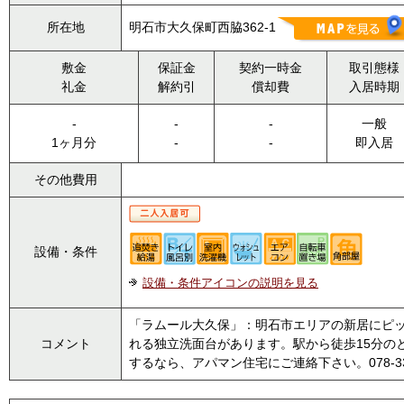
所在地
明石市大久保町西脇362-1
敷金
保証金
契約一時金
取引態様
礼金
解約引
償却費
入居時期
-
-
-
一般
1ヶ月分
-
-
即入居
その他費用
設備・条件
設備・条件アイコンの説明を見る
「ラムール大久保」：明石市エリアの新居にピ
コメント
れる独立洗面台があります。駅から徒歩15分の
するなら、アパマン住宅にご連絡下さい。078-33