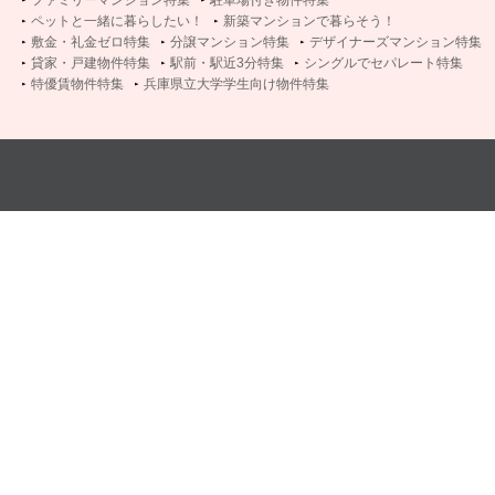
ファミリーマンション特集
駐車場付き物件特集
ペットと一緒に暮らしたい！
新築マンションで暮らそう！
敷金・礼金ゼロ特集
分譲マンション特集
デザイナーズマンション特集
貸家・戸建物件特集
駅前・駅近3分特集
シングルでセパレート特集
特優賃物件特集
兵庫県立大学学生向け物件特集