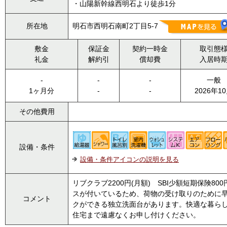
・山陽新幹線西明石より徒歩1分
所在地
明石市西明石南町2丁目5-7
敷金
保証金
契約一時金
取引態
礼金
解約引
償却費
入居時
-
-
-
一般
1ヶ月分
-
-
2026年1
その他費用
設備・条件
設備・条件アイコンの説明を見る
リブクラブ2200円(月額) SBI少額短期保険
スが付いているため、荷物の受け取りのために
コメント
クができる独立洗面台があります。快適な暮ら
住宅まで遠慮なくお申し付けください。