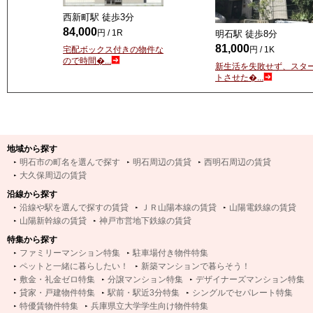
西新町駅 徒歩
3
分
84,000
円 / 1R
明石駅 徒歩
8
分
81,000
宅配ボックス付きの物件な
円 / 1K
ので時間�...
新生活を失敗せず、スタ
トさせた�...
地域から探す
明石市の町名を選んで探す
明石周辺の賃貸
西明石周辺の賃貸
大久保周辺の賃貸
沿線から探す
沿線や駅を選んで探すの賃貸
ＪＲ山陽本線の賃貸
山陽電鉄線の賃貸
山陽新幹線の賃貸
神戸市営地下鉄線の賃貸
特集から探す
ファミリーマンション特集
駐車場付き物件特集
ペットと一緒に暮らしたい！
新築マンションで暮らそう！
敷金・礼金ゼロ特集
分譲マンション特集
デザイナーズマンション特集
貸家・戸建物件特集
駅前・駅近3分特集
シングルでセパレート特集
特優賃物件特集
兵庫県立大学学生向け物件特集