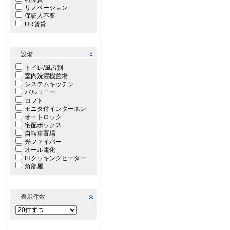
リノベーション
保証人不要
UR賃貸
設備
トイレ/風呂別
室内洗濯機置場
システムキッチン
バルコニー
ロフト
モニタ付インターホン
オートロック
宅配ボックス
自転車置場
光ファイバー
オール電化
IHクッキングヒーター
角部屋
表示件数