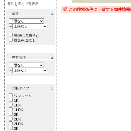
条件を選んで再表示
この検索条件に一致する物件情報
家賃
～
管理/共益費含む
敷金/礼金なし
専有面積
～
間取タイプ
ワンルーム
1K
1DK
1LDK
2K
2DK
2LDK
3K