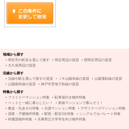
地域から探す
明石市の町名を選んで探す
明石周辺の賃貸
西明石周辺の賃貸
大久保周辺の賃貸
沿線から探す
沿線や駅を選んで探すの賃貸
ＪＲ山陽本線の賃貸
山陽電鉄線の賃貸
山陽新幹線の賃貸
神戸市営地下鉄線の賃貸
特集から探す
ファミリーマンション特集
駐車場付き物件特集
ペットと一緒に暮らしたい！
新築マンションで暮らそう！
敷金・礼金ゼロ特集
分譲マンション特集
デザイナーズマンション特集
貸家・戸建物件特集
駅前・駅近3分特集
シングルでセパレート特集
特優賃物件特集
兵庫県立大学学生向け物件特集