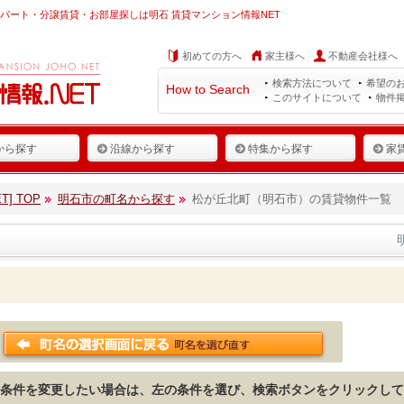
パート・分譲賃貸・お部屋探しは明石 賃貸マンション情報NET
初めての方へ
家主様へ
不動産会社様へ
検索方法について
希望の
How to Search
このサイトについて
物件
から探す
沿線から探す
特集から探す
家
] TOP
明石市の町名から探す
松が丘北町（明石市）の賃貸物件一覧
条件を変更したい場合は、左の条件を選び、検索ボタンをクリックして