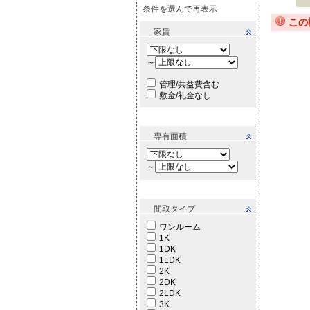
条件を選んで再表示
この
家賃
～
管理/共益費含む
敷金/礼金なし
専有面積
～
間取タイプ
ワンルーム
1K
1DK
1LDK
2K
2DK
2LDK
3K