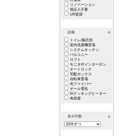
リノベーション
保証人不要
UR賃貸
設備
トイレ/風呂別
室内洗濯機置場
システムキッチン
バルコニー
ロフト
モニタ付インターホン
オートロック
宅配ボックス
自転車置場
光ファイバー
オール電化
IHクッキングヒーター
角部屋
表示件数