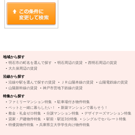
地域から探す
明石市の町名を選んで探す
明石周辺の賃貸
西明石周辺の賃貸
大久保周辺の賃貸
沿線から探す
沿線や駅を選んで探すの賃貸
ＪＲ山陽本線の賃貸
山陽電鉄線の賃貸
山陽新幹線の賃貸
神戸市営地下鉄線の賃貸
特集から探す
ファミリーマンション特集
駐車場付き物件特集
ペットと一緒に暮らしたい！
新築マンションで暮らそう！
敷金・礼金ゼロ特集
分譲マンション特集
デザイナーズマンション特集
貸家・戸建物件特集
駅前・駅近3分特集
シングルでセパレート特集
特優賃物件特集
兵庫県立大学学生向け物件特集