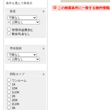
条件を選んで再表示
この検索条件に一致する物件情報
家賃
～
管理/共益費含む
敷金/礼金なし
専有面積
～
間取タイプ
ワンルーム
1K
1DK
1LDK
2K
2DK
2LDK
3K