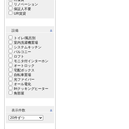
リノベーション
保証人不要
UR賃貸
設備
トイレ/風呂別
室内洗濯機置場
システムキッチン
バルコニー
ロフト
モニタ付インターホン
オートロック
宅配ボックス
自転車置場
光ファイバー
オール電化
IHクッキングヒーター
角部屋
表示件数