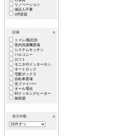
リノベーション
保証人不要
UR賃貸
設備
トイレ/風呂別
室内洗濯機置場
システムキッチン
バルコニー
ロフト
モニタ付インターホン
オートロック
宅配ボックス
自転車置場
光ファイバー
オール電化
IHクッキングヒーター
角部屋
表示件数