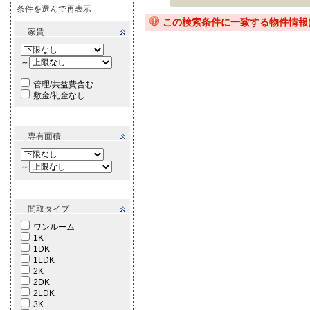
条件を選んで再表示
この検索条件に一致する物件情報
家賃
～
管理/共益費含む
敷金/礼金なし
専有面積
～
間取タイプ
ワンルーム
1K
1DK
1LDK
2K
2DK
2LDK
3K