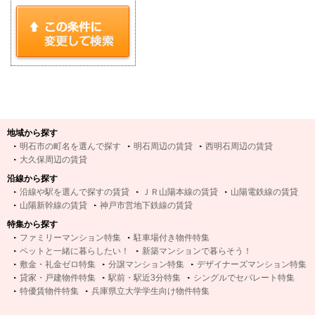
地域から探す
明石市の町名を選んで探す
明石周辺の賃貸
西明石周辺の賃貸
大久保周辺の賃貸
沿線から探す
沿線や駅を選んで探すの賃貸
ＪＲ山陽本線の賃貸
山陽電鉄線の賃貸
山陽新幹線の賃貸
神戸市営地下鉄線の賃貸
特集から探す
ファミリーマンション特集
駐車場付き物件特集
ペットと一緒に暮らしたい！
新築マンションで暮らそう！
敷金・礼金ゼロ特集
分譲マンション特集
デザイナーズマンション特集
貸家・戸建物件特集
駅前・駅近3分特集
シングルでセパレート特集
特優賃物件特集
兵庫県立大学学生向け物件特集