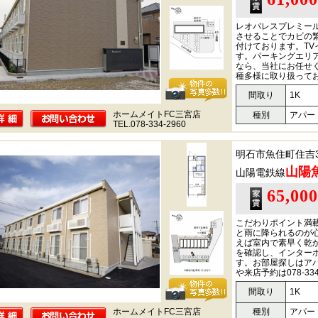
レオパレスプレミー
させることでカビの
付けております。T
す。パーキングエリ
なら、当社にお任せ
種多様に取り扱って
間取り
1K
ホームメイトFC三宮店
種別
アパー
TEL.078-334-2960
明石市魚住町住吉
山陽
山陽電鉄線
65,00
こだわりポイント満
と雨に降られるのが
えば室内で素早く乾
を確認し、インター
す。お部屋探しはア
や来店予約は078-3
間取り
1K
ホームメイトFC三宮店
種別
アパー