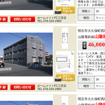
情報を扱う当社では
おります。お部屋探
間取り
1K
ホームメイトFC三宮店
種別
マンシ
TEL.078-334-2960
明石市大久保町西
山陽
山陽電鉄線
46,00
レオパレス天神：西
コン・CATV・家具
ます。こちらのお部
エリアで新生活を始
適にスタートできる
た、ご要望やご不明
連絡下さい。
間取り
1K
ホームメイトFC三宮店
種別
マンシ
TEL.078-334-2960
明石市大久保町西
山陽