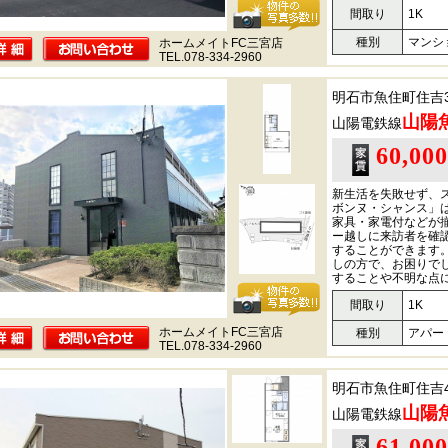
間取り
1K
種別
マンシ
ホームメイトFC三宮店
TEL.078-334-2960
明石市魚住町住吉
山陽
山陽電鉄線
60,00
新生活を失敗せず、
ボンヌ・シャンス」
家具・家電付などが
ー越しに来訪者を確
することができます
しの方で、お困りで
することや不明な点
間取り
1K
ホームメイトFC三宮店
種別
アパー
TEL.078-334-2960
明石市魚住町住吉
山陽
山陽電鉄線
61,00