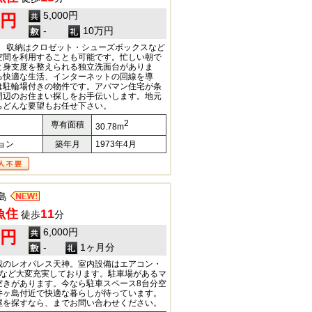
5,000円
0円
-
10万円
額) 収納はクロゼット・シューズボックスなど
空間を利用することも可能です。忙しい朝で
と身支度を整えられる独立洗面台がありま
る快適な生活、インターネットの回線を導
は駐輪場付きの物件です。アパマン住宅が条
周辺のお住まい探しをお手伝いします。地元
らどんな要望もお任せ下さい。
2
専有面積
30.78m
ョン
築年月
1973年4月
島
魚住
11
徒歩
分
6,000円
0円
-
1ヶ月分
載のレオパレス天神。室内設備はエアコン・
付など大変充実しております。駐車場があるマ
空きがあります。今なら駐車スペース8台分空
井ヶ島付近で快適な暮らしが待っています。
屋を探すなら、
までお問い合わせください。