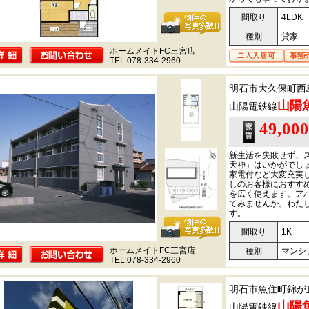
間取り
4LDK
種別
貸家
ホームメイトFC三宮店
TEL.078-334-2960
明石市大久保町西
山陽
山陽電鉄線
49,00
新生活を失敗せず、
天神」はいかがでしょ
家電付など大変充実
しのお客様におすす
を広く使えます。ア
てみませんか。わた
す。
間取り
1K
ホームメイトFC三宮店
種別
マンシ
TEL.078-334-2960
明石市魚住町錦が
山陽
山陽電鉄線