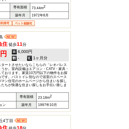
2
専有面積
73.44m
築年月
1972年8月
島
魚住
11
徒歩
分
6,000円
0円
-
1ヶ月分
スタートさせたいならこちらの「レオパレス
うか。室内設備はエアコン・CATV・家具・
しております。家賃10万円以下の物件をお探
めです。バストイレ別なので浴室のスペース
パマン住宅のホームページから住まいを探し
したちが快適な住まい探しをお手伝い致しま
2
専有面積
23.18m
ョン
築年月
1997年10月
丘4丁目
魚住
18
徒歩
分