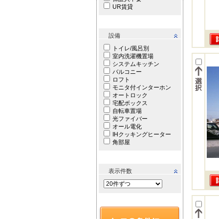
UR賃貸
設備
トイレ/風呂別
室内洗濯機置場
システムキッチン
バルコニー
ロフト
モニタ付インターホン
オートロック
宅配ボックス
自転車置場
光ファイバー
オール電化
IHクッキングヒーター
角部屋
表示件数