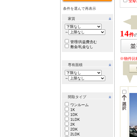
全駅
条件を選んで再表示
家賃
14
～
件
管理/共益費含む
敷金/礼金なし
※物件比
専有面積
～
間取タイプ
ワンルーム
1K
1DK
1LDK
2K
2DK
2LDK