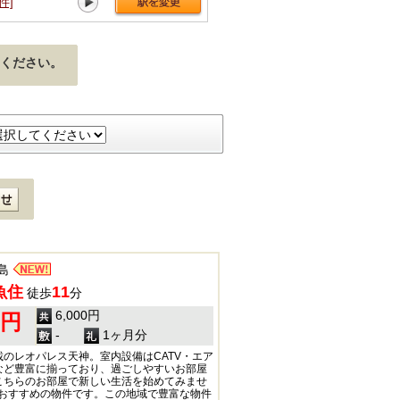
件]
林崎松江海岸[8件]
藤江[20件]
中八木[20件]
ください。
島
魚住
11
徒歩
分
6,000円
0円
-
1ヶ月分
のレオパレス天神。室内設備はCATV・エア
など豊富に揃っており、過ごしやすいお部屋
こちらのお部屋で新しい生活を始めてみませ
でおすすめの物件です。この地域で豊富な物件