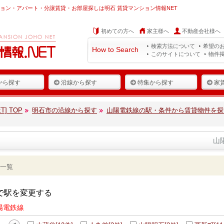
ョン・アパート・分譲賃貸・お部屋探しは明石 賃貸マンション情報NET
初めての方へ
家主様へ
不動産会社様へ
検索方法について
希望の
How to Search
このサイトについて
物件
から探す
沿線から探す
特集から探す
家
] TOP
明石市の沿線から探す
山陽電鉄線の駅・条件から賃貸物件を探
山
一覧
で駅を変更する
陽電鉄線