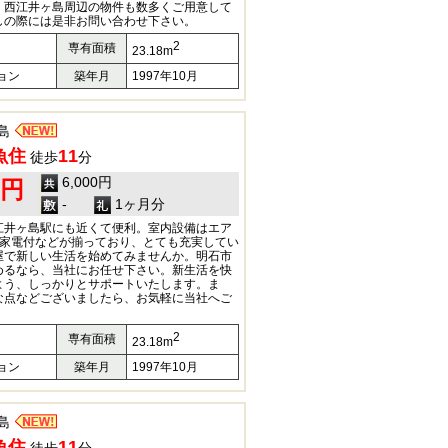
、西江井ヶ島周辺の物件も数多くご用意して
しの際には是非お問い合わせ下さい。
2
専有面積
23.18m
ョン
築年月
1997年10月
島
魚住
11
徒歩
分
6,000円
0円
-
1ヶ月分
江井ヶ島駅にも近くて便利。室内設備はエア
・家電付などが揃っており、とても充実してい
屋で新しい生活を始めてみませんか。明石市
めるなら、当社にお任せ下さい。新生活を快
よう、しっかりとサポートいたします。ま
な点などございましたら、お気軽に当社へご
2
専有面積
23.18m
ョン
築年月
1997年10月
島
魚住
11