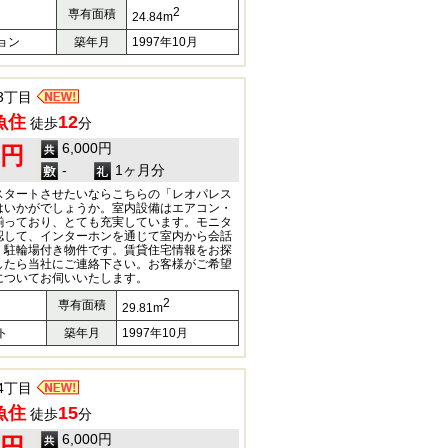
2
専有面積
24.84m
ョン
築年月
1997年10月
3丁目
魚住
12
徒歩
分
6,000円
0円
-
1ヶ月分
スタートさせたいならこちらの「レオパレス
はいかがでしょうか。室内設備はエアコン・
揃っており、とても充実しています。モニタ
認して、インターホンを通じて室内から会話
。駐輪場付き物件です。賃貸住宅情報をお探
したら当社にご連絡下さい。お客様がご希望
についてお伺いいたします。
2
専有面積
29.81m
ト
築年月
1997年10月
4丁目
魚住
15
徒歩
分
6,000円
0円