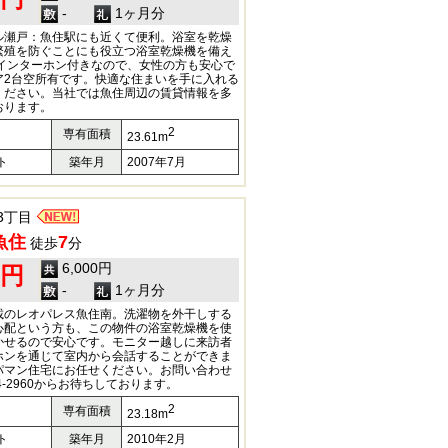
-
1ヶ月分
ル瀬戸：魚住駅にも近くて便利。浴室を乾燥
繁殖を防ぐことにも役立つ浴室乾燥機を備え
Vインターホン付きなので、女性の方も安心で
ア2台空所有です。快適な住まいを手に入れる
ください。当社では魚住周辺の賃貸情報を多
おります。
2
専有面積
23.61m
ト
築年月
2007年7月
3丁目
魚住
7
徒歩
分
6,000円
0円
-
1ヶ月分
載のレオパレス魚住南。洗濯物を外干しする
心配という方も、この物件の浴室乾燥機を使
かせるので安心です。モニター越しに来訪者
ホンを通じて室内から会話することができま
パマン住宅にお任せください。お問い合わせ
34-2960からお待ちしております。
2
専有面積
23.18m
ト
築年月
2010年2月