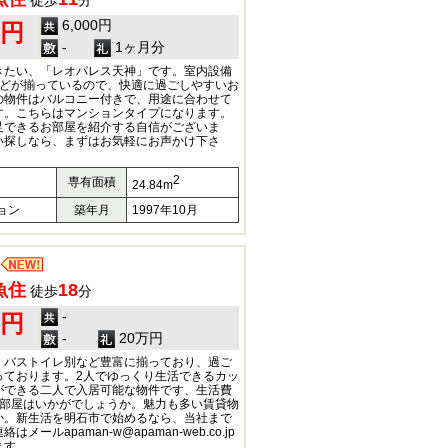
徒歩
分
6,000円
0円
-
1ヶ月分
きたい、「レオパレス天神」です。室内設備
などが揃っているので、快適に過ごしやすいお
の物件はバルコニー付きで、用途に合わせて
す。こちらはマンションタイプになります。
足できるお部屋を紹介する自信がございま
い探しなら、まずはお気軽にお声かけ下さ
2
専有面積
24.84m
ョン
築年月
1997年10月
魚住
18
徒歩
分
-
0円
-
20万円
・バストイレ別など豊富に揃っており、過ご
っております。2人でゆっくり生活できるカッ
ができる二人で入居可能な物件です、生活費
お部屋はいかがでしょうか。魅力も多い賃貸物
か。新生活を明石市で始めるなら、当社まで
ールapaman-w@apaman-web.co.jp
ます。