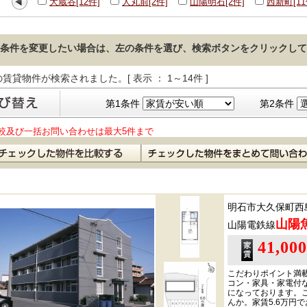
大蔵谷[12件]
人丸前[2件]
山陽明石[2件]
西新町[11
条件を変更したい場合は、左の条件を選び、検索ボタンをクリックして
の賃貸物件が検索されました。[ 表示 ： 1～14件 ]
第1条件
第2条件
較及び一括お問い合わせは最大5件まで
明石市大久保町西
山陽
山陽電鉄線
41,00
こだわりポイント満載
コン・家具・家電付
になっております。
んか。家賃5.6万円