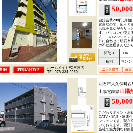
50,00
自治会費200円(月
豊富なので、広々と
も鏡を見ながらサッ
す。パソコンが使え
入。このマンション
件に合わせて明石市
の不動産屋さんだか
間取り
1DK
種別
マンシ
ホームメイトFC三宮店
TEL.078-334-2960
明石市大久保町西
山陽
山陽電鉄線
50,00
こだわりポイント満
CATV・家具・家電
ンションです。現在
いております。西江
当社で魅力的なお部