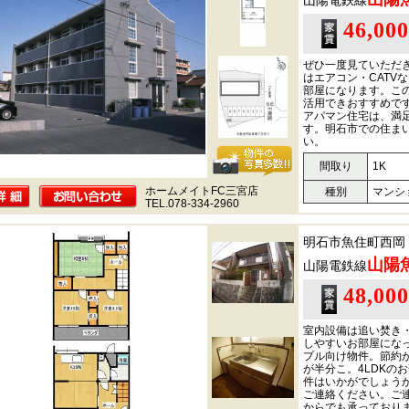
山陽電鉄線
46,00
ぜひ一度見ていただ
はエアコン・CATV
部屋になります。こ
活用できおすすめで
アパマン住宅は、満
す。明石市での住ま
い。
間取り
1K
ホームメイトFC三宮店
種別
マンシ
TEL.078-334-2960
明石市魚住町西岡
山陽
山陽電鉄線
48,00
室内設備は追い焚き
しやすいお部屋にな
プル向け物件。節約
が半分こ。4LDKの
件はいかがでしょう
ご連絡ください。ご連絡はメ
からでも承っており