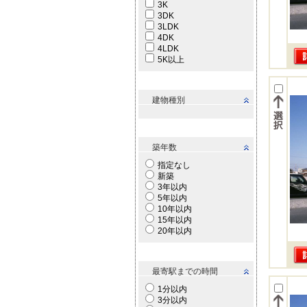
3K
3DK
3LDK
4DK
4LDK
5K以上
建物種別
築年数
指定なし
新築
3年以内
5年以内
10年以内
15年以内
20年以内
最寄駅までの時間
1分以内
3分以内