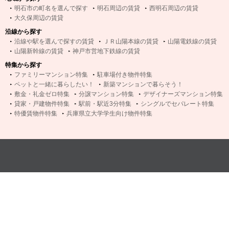
明石市の町名を選んで探す
明石周辺の賃貸
西明石周辺の賃貸
大久保周辺の賃貸
沿線から探す
沿線や駅を選んで探すの賃貸
ＪＲ山陽本線の賃貸
山陽電鉄線の賃貸
山陽新幹線の賃貸
神戸市営地下鉄線の賃貸
特集から探す
ファミリーマンション特集
駐車場付き物件特集
ペットと一緒に暮らしたい！
新築マンションで暮らそう！
敷金・礼金ゼロ特集
分譲マンション特集
デザイナーズマンション特集
貸家・戸建物件特集
駅前・駅近3分特集
シングルでセパレート特集
特優賃物件特集
兵庫県立大学学生向け物件特集